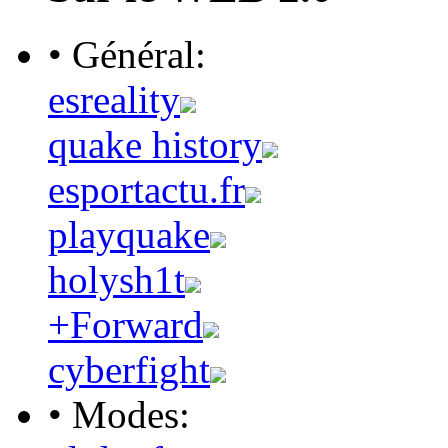
• Général:
esreality
quake history
esportactu.fr
playquake
holysh1t
+Forward
cyberfight
• Modes: