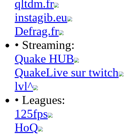
qltdm.fr
instagib.eu
Defrag.fr
• Streaming:
Quake HUB
QuakeLive sur twitch
lvl^
• Leagues:
125fps
HoQ