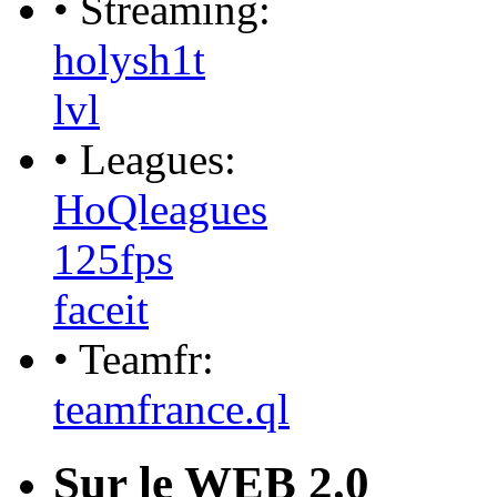
• Streaming:
holysh1t
lvl
• Leagues:
HoQleagues
125fps
faceit
• Teamfr:
teamfrance.ql
Sur le WEB 2.0