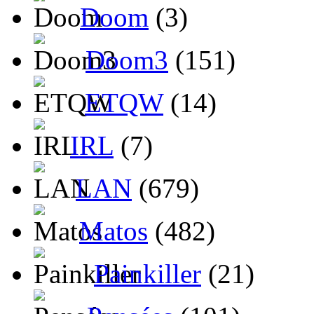
Doom
(3)
Doom3
(151)
ETQW
(14)
IRL
(7)
LAN
(679)
Matos
(482)
Painkiller
(21)