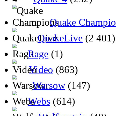
Quake Champio
QuakeLive
(2 401)
Rage
(1)
Video
(863)
Warsow
(147)
Webs
(614)