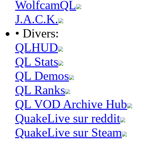
WolfcamQL
J.A.C.K.
• Divers:
QLHUD
QL Stats
QL Demos
QL Ranks
QL VOD Archive Hub
QuakeLive sur reddit
QuakeLive sur Steam