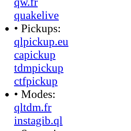
qw.fr
quakelive
• Pickups:
qlpickup.eu
capickup
tdmpickup
ctfpickup
• Modes:
qltdm.fr
instagib.ql