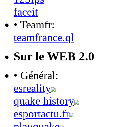
faceit
• Teamfr:
teamfrance.ql
Sur le WEB 2.0
• Général:
esreality
quake history
esportactu.fr
playquake