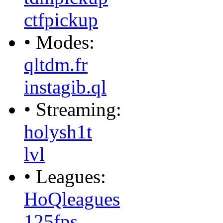
ctfpickup
• Modes:
qltdm.fr
instagib.ql
• Streaming:
holysh1t
lvl
• Leagues:
HoQleagues
125fps