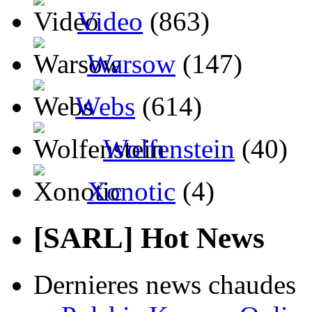
Video
(863)
Warsow
(147)
Webs
(614)
Wolfenstein
(40)
Xonotic
(4)
[SARL] Hot News
Dernieres news chaudes