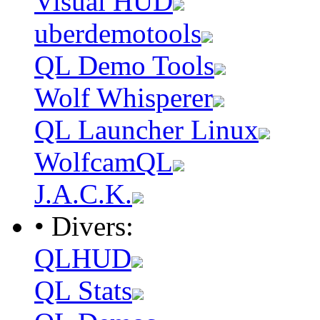
Visual HUD
uberdemotools
QL Demo Tools
Wolf Whisperer
QL Launcher Linux
WolfcamQL
J.A.C.K.
• Divers:
QLHUD
QL Stats