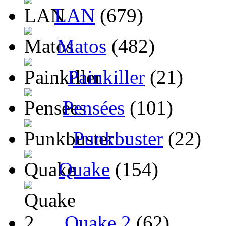
LAN
(679)
Matos
(482)
Painkiller
(21)
Pensées
(101)
Punkbuster
(22)
Quake
(154)
Quake 2
(62)