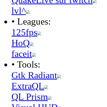
lvl^
• Leagues:
125fps
HoQ
faceit
• Tools:
Gtk Radiant
ExtraQL
QL Prism