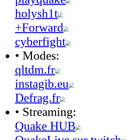
holysh1t
+Forward
cyberfight
• Modes:
qltdm.fr
instagib.eu
Defrag.fr
• Streaming:
Quake HUB
QuakeLive sur twitch