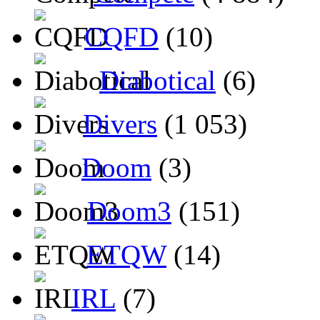
CQFD
(10)
Diabotical
(6)
Divers
(1 053)
Doom
(3)
Doom3
(151)
ETQW
(14)
IRL
(7)