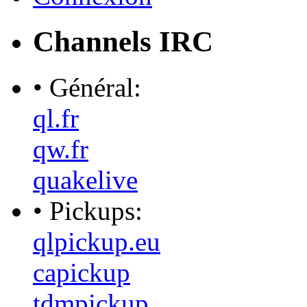
Channels IRC
• Général:
ql.fr
qw.fr
quakelive
• Pickups:
qlpickup.eu
capickup
tdmpickup