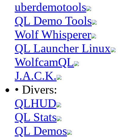
uberdemotools
QL Demo Tools
Wolf Whisperer
QL Launcher Linux
WolfcamQL
J.A.C.K.
• Divers:
QLHUD
QL Stats
QL Demos