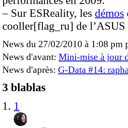
performances en 2009.
– Sur ESReality, les
démos
cooller[flag_ru] de l’ASUS
News du 27/02/2010 à 1:08 pm 
News d'avant:
Mini-mise à jour 
News d'après:
G-Data #14: raph
3 blablas
1