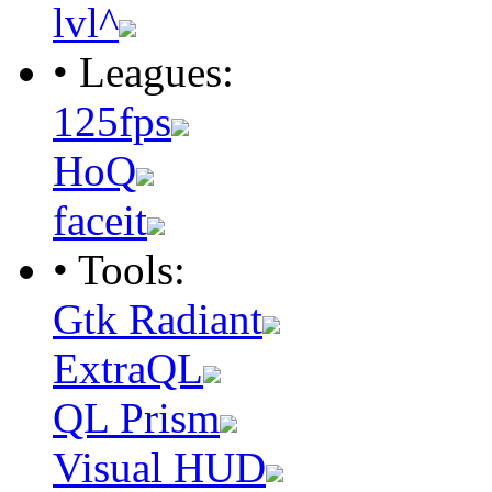
lvl^
• Leagues:
125fps
HoQ
faceit
• Tools:
Gtk Radiant
ExtraQL
QL Prism
Visual HUD