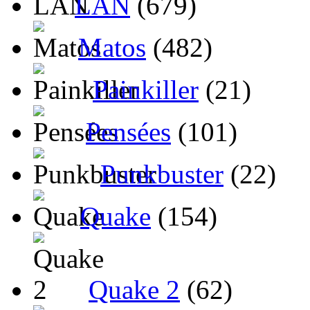
LAN
(679)
Matos
(482)
Painkiller
(21)
Pensées
(101)
Punkbuster
(22)
Quake
(154)
Quake 2
(62)