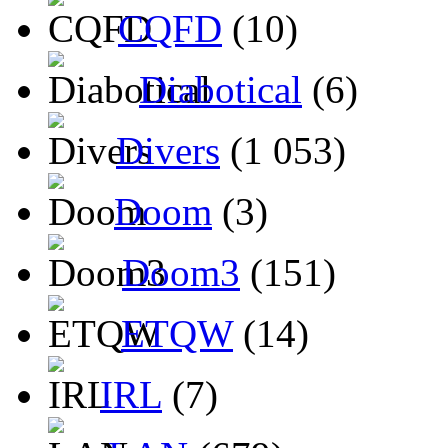
CQFD
(10)
Diabotical
(6)
Divers
(1 053)
Doom
(3)
Doom3
(151)
ETQW
(14)
IRL
(7)