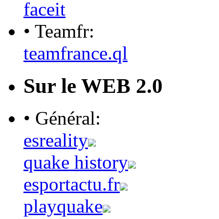
faceit
• Teamfr:
teamfrance.ql
Sur le WEB 2.0
• Général:
esreality
quake history
esportactu.fr
playquake