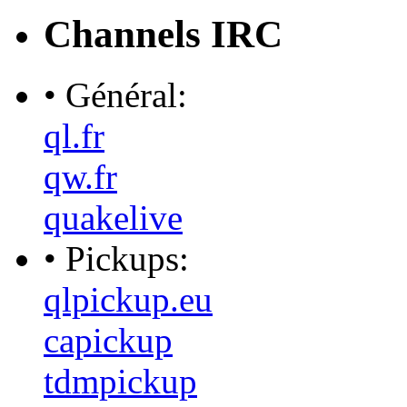
Channels IRC
• Général:
ql.fr
qw.fr
quakelive
• Pickups:
qlpickup.eu
capickup
tdmpickup