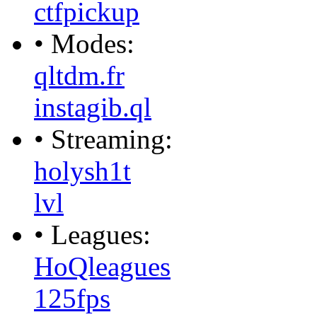
ctfpickup
• Modes:
qltdm.fr
instagib.ql
• Streaming:
holysh1t
lvl
• Leagues:
HoQleagues
125fps