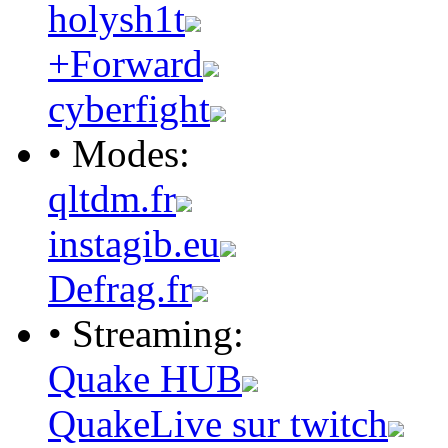
holysh1t
+Forward
cyberfight
• Modes:
qltdm.fr
instagib.eu
Defrag.fr
• Streaming:
Quake HUB
QuakeLive sur twitch