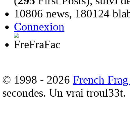
(
295
First Posts), suivi 
10806 news, 180124 blabl
Connexion
© 1998 - 2026
French Frag
secondes. Un vrai troul33t.