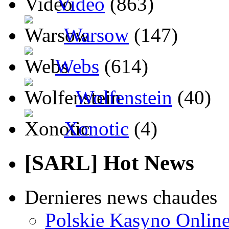
Video
(863)
Warsow
(147)
Webs
(614)
Wolfenstein
(40)
Xonotic
(4)
[SARL] Hot News
Dernieres news chaudes
Polskie Kasyno Online