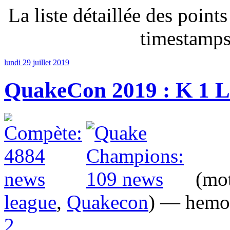
La liste détaillée des point
timestamps
lundi 29
juillet
2019
QuakeCon 2019 : K 1 L
(mot
league
,
Quakecon
) — hemo
2