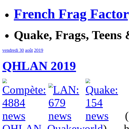
French Frag Facto
Quake, Frags, Teens 
vendredi 30
août
2019
QHLAN 2019
(
QHLAN
,
Quakeworld
) — h