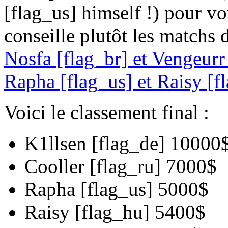
[flag_us] himself !) pour vo
conseille plutôt les matchs 
Nosfa [flag_br] et Vengeurr 
Rapha [flag_us] et Raisy [f
Voici le classement final :
K1llsen [flag_de] 10000
Cooller [flag_ru] 7000$
Rapha [flag_us] 5000$
Raisy [flag_hu] 5400$