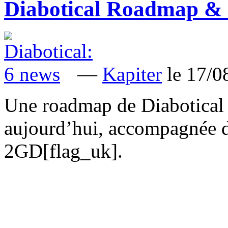
Diabotical Roadmap & 
—
Kapiter
le 17/
Une roadmap de Diabotical 
aujourd’hui, accompagnée d’
2GD[flag_uk].