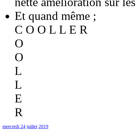
nette amélioration sur l
Et quand même ;
C O O L L E R
O
O
L
L
E
R
mercredi 24
juillet
2019