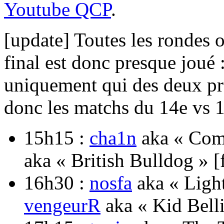
Youtube QCP
.
[update] Toutes les rondes o
final est donc presque joué 
uniquement qui des deux pr
donc les matchs du 14e vs 13
15h15 :
cha1n
aka « Come
aka « British Bulldog » [
16h30 :
nosfa
aka « Light
vengeurR
aka « Kid Belli