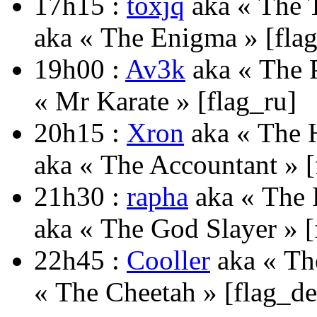
17h15 :
toxjq
aka « The T
aka « The Enigma » [fla
19h00 :
Av3k
aka « The P
« Mr Karate » [flag_ru]
20h15 :
Xron
aka « The H
aka « The Accountant » [
21h30 :
rapha
aka « The P
aka « The God Slayer » [
22h45 :
Cooller
aka « Th
« The Cheetah » [flag_de