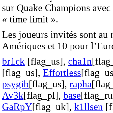
sur Quake Champions avec s
« time limit ».
Les joueurs invités sont au
Amériques et 10 pour l’Euro
br1ck
[flag_us],
cha1n
[flag
[flag_us],
Effortless
[flag_us
psygib
[flag_us],
rapha
[flag
Av3k
[flag_pl],
base
[flag_ru
GaRpY
[flag_uk],
k1llsen
[f