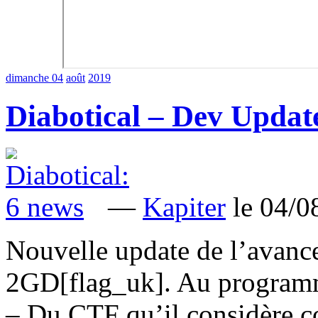
dimanche 04
août
2019
Diabotical – Dev Updat
—
Kapiter
le 04/
Nouvelle update de l’avanc
2GD[flag_uk]. Au program
– Du CTF qu’il considère 